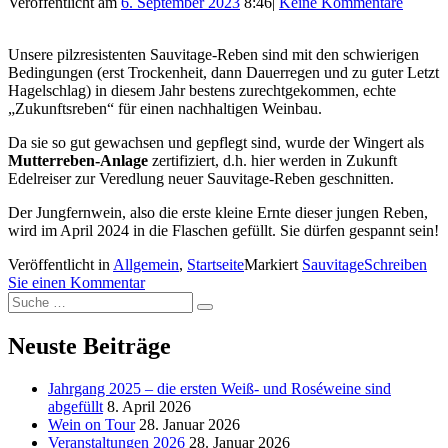
Veröffentlicht am
6. September 2023
8:46
|
Keine Kommentare
Unsere pilzresistenten Sauvitage-Reben sind mit den schwierigen
Bedingungen (erst Trockenheit, dann Dauerregen und zu guter Letzt
Hagelschlag) in diesem Jahr bestens zurechtgekommen, echte
„Zukunftsreben“ für einen nachhaltigen Weinbau.
Da sie so gut gewachsen und gepflegt sind, wurde der Wingert als
Mutterreben-Anlage
zertifiziert, d.h. hier werden in Zukunft
Edelreiser zur Veredlung neuer Sauvitage-Reben geschnitten.
Der Jungfernwein, also die erste kleine Ernte dieser jungen Reben,
wird im April 2024 in die Flaschen gefüllt. Sie dürfen gespannt sein!
Veröffentlicht in
Allgemein
,
Startseite
Markiert
Sauvitage
Schreiben
Sie einen Kommentar
Suche
Suche
nach:
Neuste Beiträge
Jahrgang 2025 – die ersten Weiß- und Roséweine sind
abgefüllt
8. April 2026
Wein on Tour
28. Januar 2026
Veranstaltungen 2026
28. Januar 2026