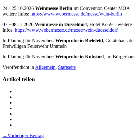
24.+25.10.2026
Weinmesse Berlin
im Convention Center MOA –
weitere Infos:
https://www.webermesse.de/messe/wein-berlin
07.+08.11.2026
Weinmesse in Düsseldorf
, Hotel Kö59 – weitere
Infos:
https://www.webermesse.de/messe/wein-duesseldorf
In Planung für November:
Weinprobe in Bielefeld
, Gerätehaus der
Freiwilligen Feuerwehr Ummeln
In Planung für November:
Weinprobe in Kuhstorf
, im Bürgerhaus
Veröffentlicht in
Allgemein
,
Startseite
Artikel teilen
Teilen
Veranstaltungen
Teilen
2026
Veranstaltungen
Teilen
auf
2026
Veranstaltungen
Teilen
Twitter
auf
2026
Veranstaltungen
Teilen
Facebook
auf
2026
Veranstaltungen
Teilen
LinkedIn
auf
2026
Veranstaltungen
Drucken
Pinterest
auf
2026
Veranstaltungen
Beitragsnavigation
←
Vorheriger Beitrag
Xing
via
2026