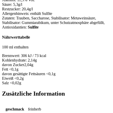
Säure:
5,3g/l
Restzucker:
20,4g/l
Allergenhinweis:
enthält Sulfite
Zutaten:
Trauben, Saccharose, Stabilisator: Metaweinsäure,
Stabilisator: Gummiarabikum, unter Schutzatmosphäre abgefüllt
,
Antioxidantien:
Sulfite
Nährwerttabelle
100 ml enthalten
Brennwert:
306 kJ / 73 kcal
Kohlenhydrate:
2,14g
davon Zucker
2,04g
Fett
<0,1g
davon gesättigte Fettsäuren
<0,1g
Eiweiß
<0,2g
Salz
<0,02g
Zusätzliche Information
geschmack
feinherb