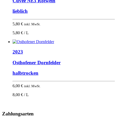
Cuvee Nr.3 Rotwein
lieblich
5,80
€
inkl. MwSt.
5,80 € / L
2023
Osthofener Dornfelder
halbtrocken
6,00
€
inkl. MwSt.
8,00 € / L
Nach
oben
Zahlungsarten