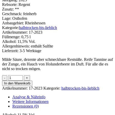
Rebsorte:
Regent
Zusatz:
**
Geschmack:
feinherb
Lage:
Osthofen
Anbaugebiet:
Rheinhessen
Kategorie:
halbtrocken-bis-lieblich
Artikelnummer:
17-2023
Füllmenge:
0,75 l
Alkohol:
11,5% Vol.
Allergenhinweis:
enthält Sulfite
Lieferzeit:
3-5 Werktage
Milde Säure, dezente aber schmeckbare Restsüße. Reife Tannine auf
der Zunge, ein Hauch von Holunderbeere im Duft. Für alle die es
nicht so trocken mögen.
Osthofener
Regent
In den Warenkorb
Menge
Artikelnummer:
17-2023
Kategorie:
halbtrocken-bis-lieblich
Analyse & Nährinfo
Weitere Informationen
Rezensionen (0)
Alkohol:
11,5% Vol.