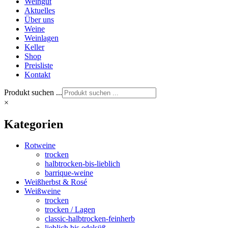
Weingut
Aktuelles
Über uns
Weine
Weinlagen
Keller
Shop
Preisliste
Kontakt
Produkt suchen ...
×
Kategorien
Rotweine
trocken
halbtrocken-bis-lieblich
barrique-weine
Weißherbst & Rosé
Weißweine
trocken
trocken / Lagen
classic-halbtrocken-feinherb
lieblich bis edelsüß