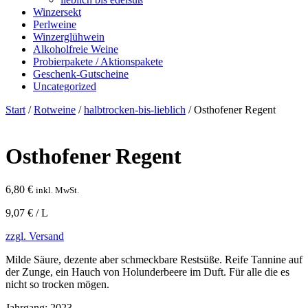
Winzersekt
Perlweine
Winzerglühwein
Alkoholfreie Weine
Probierpakete / Aktionspakete
Geschenk-Gutscheine
Uncategorized
Start
/
Rotweine
/
halbtrocken-bis-lieblich
/ Osthofener Regent
Osthofener Regent
6,80
€
inkl. MwSt.
9,07 € / L
zzgl. Versand
Milde Säure, dezente aber schmeckbare Restsüße. Reife Tannine auf
der Zunge, ein Hauch von Holunderbeere im Duft. Für alle die es
nicht so trocken mögen.
Jahrgang:
2023