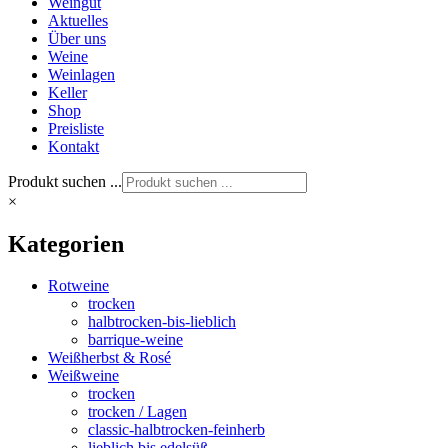
Weingut
Aktuelles
Über uns
Weine
Weinlagen
Keller
Shop
Preisliste
Kontakt
Produkt suchen ...
×
Kategorien
Rotweine
trocken
halbtrocken-bis-lieblich
barrique-weine
Weißherbst & Rosé
Weißweine
trocken
trocken / Lagen
classic-halbtrocken-feinherb
lieblich bis edelsüß