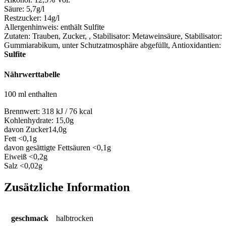
Säure:
5,7g/l
Restzucker:
14g/l
Allergenhinweis:
enthält Sulfite
Zutaten:
Trauben, Zucker, , Stabilisator: Metaweinsäure, Stabilisator:
Gummiarabikum, unter Schutzatmosphäre abgefüllt
, Antioxidantien:
Sulfite
Nährwerttabelle
100 ml enthalten
Brennwert:
318 kJ / 76 kcal
Kohlenhydrate:
15,0g
davon Zucker
14,0g
Fett
<0,1g
davon gesättigte Fettsäuren
<0,1g
Eiweiß
<0,2g
Salz
<0,02g
Zusätzliche Information
geschmack
halbtrocken