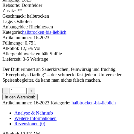
Rebsorte:
Dornfelder
Zusatz:
**
Geschmack:
halbtrocken
Lage:
Osthofen
Anbaugebiet:
Rheinhessen
Kategorie:
halbtrocken-bis-lieblich
Artikelnummer:
16-2023
Füllmenge:
0,75 l
Alkohol:
12,5% Vol.
Allergenhinweis:
enthält Sulfite
Lieferzeit:
3-5 Werktage
Der Duft erinnert an Sauerkirschen, feinwürzig und fruchtig.
“ Everybodys Darling“ – der schmeckt fast jedem. Universeller
Speisenbegleiter, da kann man nichts falsch machen.
Osthofener
Dornfelder
In den Warenkorb
Menge
Artikelnummer:
16-2023
Kategorie:
halbtrocken-bis-lieblich
Analyse & Nährinfo
Weitere Informationen
Rezensionen (0)
Alkohol:
12,5% Vol.