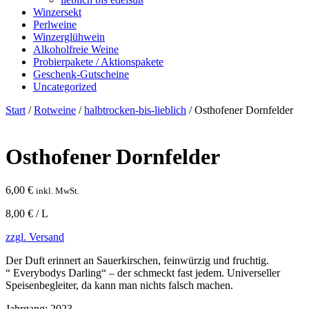
Winzersekt
Perlweine
Winzerglühwein
Alkoholfreie Weine
Probierpakete / Aktionspakete
Geschenk-Gutscheine
Uncategorized
Start
/
Rotweine
/
halbtrocken-bis-lieblich
/ Osthofener Dornfelder
Osthofener Dornfelder
6,00
€
inkl. MwSt.
8,00 € / L
zzgl. Versand
Der Duft erinnert an Sauerkirschen, feinwürzig und fruchtig.
“ Everybodys Darling“ – der schmeckt fast jedem. Universeller
Speisenbegleiter, da kann man nichts falsch machen.
Jahrgang:
2023