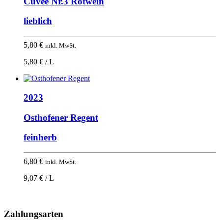
Cuvee Nr.3 Rotwein
lieblich
5,80
€
inkl. MwSt.
5,80 € / L
2023
Osthofener Regent
feinherb
6,80
€
inkl. MwSt.
9,07 € / L
Nach
oben
Zahlungsarten