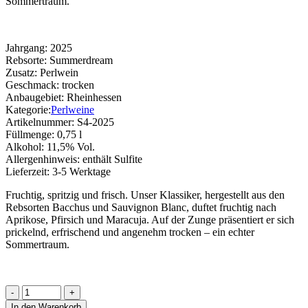
Sommertraum.
Jahrgang:
2025
Rebsorte:
Summerdream
Zusatz:
Perlwein
Geschmack:
trocken
Anbaugebiet:
Rheinhessen
Kategorie:
Perlweine
Artikelnummer:
S4-2025
Füllmenge:
0,75 l
Alkohol:
11,5% Vol.
Allergenhinweis:
enthält Sulfite
Lieferzeit:
3-5 Werktage
Fruchtig, spritzig und frisch. Unser Klassiker, hergestellt aus den
Rebsorten Bacchus und Sauvignon Blanc, duftet fruchtig nach
Aprikose, Pfirsich und Maracuja. Auf der Zunge präsentiert er sich
prickelnd, erfrischend und angenehm trocken – ein echter
Sommertraum.
Summerdream
Secco
In den Warenkorb