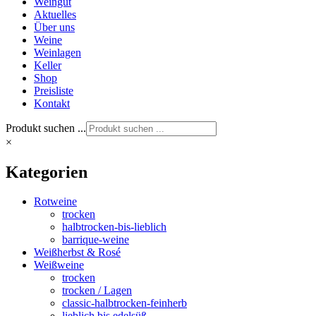
Weingut
Aktuelles
Über uns
Weine
Weinlagen
Keller
Shop
Preisliste
Kontakt
Produkt suchen ...
×
Kategorien
Rotweine
trocken
halbtrocken-bis-lieblich
barrique-weine
Weißherbst & Rosé
Weißweine
trocken
trocken / Lagen
classic-halbtrocken-feinherb
lieblich bis edelsüß