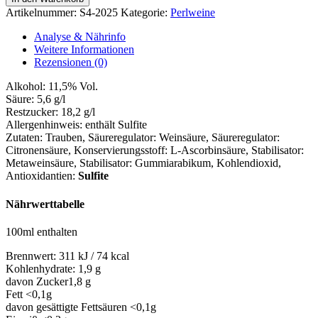
Menge
Artikelnummer:
S4-2025
Kategorie:
Perlweine
Analyse & Nährinfo
Weitere Informationen
Rezensionen (0)
Alkohol:
11,5% Vol.
Säure:
5,6 g/l
Restzucker:
18,2 g/l
Allergenhinweis:
enthält Sulfite
Zutaten:
Trauben, Säureregulator: Weinsäure, Säureregulator:
Citronensäure, Konservierungsstoff: L-Ascorbinsäure, Stabilisator:
Metaweinsäure, Stabilisator: Gummiarabikum, Kohlendioxid
,
Antioxidantien:
Sulfite
Nährwerttabelle
100ml enthalten
Brennwert:
311 kJ / 74 kcal
Kohlenhydrate:
1,9 g
davon Zucker
1,8 g
Fett
<0,1g
davon gesättigte Fettsäuren
<0,1g