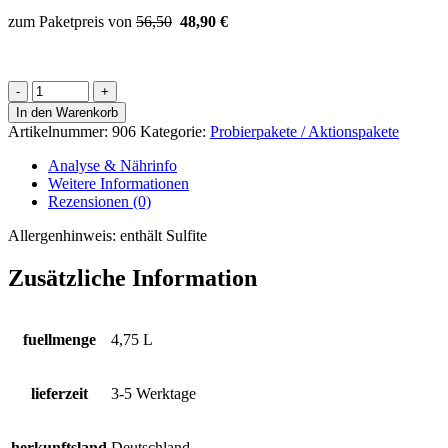
zum Paketpreis von
56,50
48
,90 €
Sommer-
Ensemble
In den Warenkorb
Menge
Artikelnummer:
906
Kategorie:
Probierpakete / Aktionspakete
Analyse & Nährinfo
Weitere Informationen
Rezensionen (0)
Allergenhinweis:
enthält Sulfite
Zusätzliche Information
fuellmenge
4,75 L
lieferzeit
3-5 Werktage
herkunftsland
Deutschland