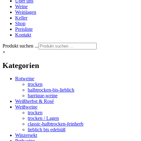
Über uns
Weine
Weinlagen
Keller
Shop
Preisliste
Kontakt
Produkt suchen ...
×
Kategorien
Rotweine
trocken
halbtrocken-bis-lieblich
barrique-weine
Weißherbst & Rosé
Weißweine
trocken
trocken / Lagen
classic-halbtrocken-feinherb
lieblich bis edelsüß
Winzersekt
Perlweine