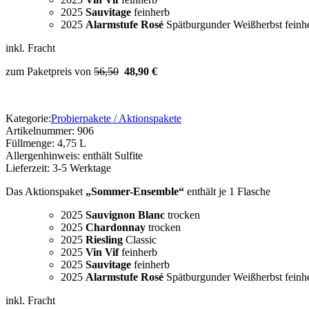
2025
Sauvitage
feinherb
2025
Alarmstufe Rosé
Spätburgunder Weißherbst feinh
inkl. Fracht
zum Paketpreis von
56,50
48
,90 €
Kategorie:
Probierpakete / Aktionspakete
Artikelnummer:
906
Füllmenge:
4,75 L
Allergenhinweis:
enthält Sulfite
Lieferzeit:
3-5 Werktage
Das Aktionspaket
„Sommer-Ensemble“
enthält je 1 Flasche
2025
Sauvignon Blanc
trocken
2025
Chardonnay
trocken
2025
Riesling
Classic
2025
Vin Vif
feinherb
2025
Sauvitage
feinherb
2025
Alarmstufe Rosé
Spätburgunder Weißherbst feinh
inkl. Fracht