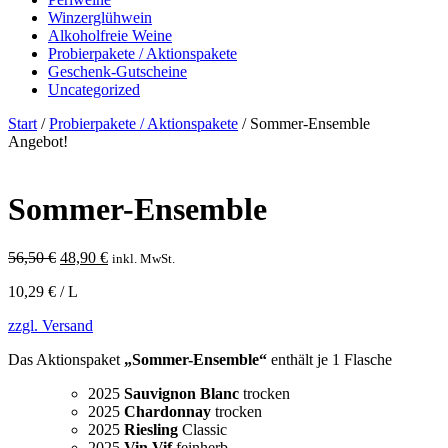
Winzerglühwein
Alkoholfreie Weine
Probierpakete / Aktionspakete
Geschenk-Gutscheine
Uncategorized
Start
/
Probierpakete / Aktionspakete
/ Sommer-Ensemble
Angebot!
Sommer-Ensemble
Ursprünglicher
Aktueller
56,50
€
48,90
€
inkl. MwSt.
Preis
Preis
10,29 € / L
war:
ist:
56,50 €
48,90 €.
zzgl. Versand
Das Aktionspaket
„Sommer-Ensemble“
enthält je 1 Flasche
2025
Sauvignon Blanc
trocken
2025
Chardonnay
trocken
2025
Riesling
Classic
2025
Vin Vif
feinherb