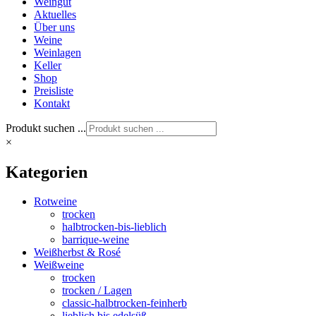
Weingut
Aktuelles
Über uns
Weine
Weinlagen
Keller
Shop
Preisliste
Kontakt
Produkt suchen ...
×
Kategorien
Rotweine
trocken
halbtrocken-bis-lieblich
barrique-weine
Weißherbst & Rosé
Weißweine
trocken
trocken / Lagen
classic-halbtrocken-feinherb
lieblich bis edelsüß