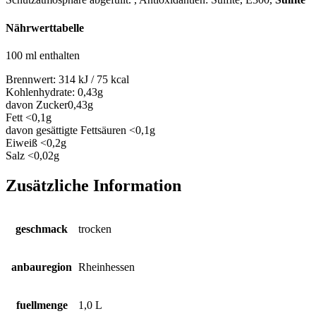
Nährwerttabelle
100 ml enthalten
Brennwert:
314 kJ / 75 kcal
Kohlenhydrate:
0,43g
davon Zucker
0,43g
Fett
<0,1g
davon gesättigte Fettsäuren
<0,1g
Eiweiß
<0,2g
Salz
<0,02g
Zusätzliche Information
geschmack
trocken
anbauregion
Rheinhessen
fuellmenge
1,0 L