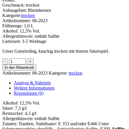
Geschmack:
trocken
Anbaugebiet:
Rheinhessen
Kategorie:
trocken
Artikelnummer:
06-2023
Füllmenge:
1,0 L
Alkohol:
12,5% Vol.
Allergenhinweis:
enthält Sulfite
Lieferzeit:
3-5 Werktage
Unser Gutsriesling, knackig trocken mit feinem Säurespiel.
Riesling
Menge
In den Warenkorb
Artikelnummer:
06-2023
Kategorie:
trocken
Analyse & Nährinfo
Weitere Informationen
Rezensionen (0)
Alkohol:
12,5% Vol.
Säure:
7,3 g/l
Restzucker:
4,3 g/l
Allergenhinweis:
enthält Sulfite
Zutaten:
Trauben, Stabilisator: E 353 und/oder E466 Unter
Schutzatmosphäre abgefüllt.
, Antioxidantien: Sulfite, E300,
Sulfite