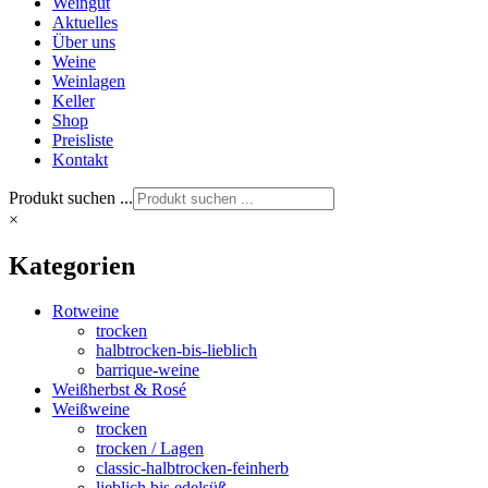
Weingut
Aktuelles
Über uns
Weine
Weinlagen
Keller
Shop
Preisliste
Kontakt
Produkt suchen ...
×
Kategorien
Rotweine
trocken
halbtrocken-bis-lieblich
barrique-weine
Weißherbst & Rosé
Weißweine
trocken
trocken / Lagen
classic-halbtrocken-feinherb
lieblich bis edelsüß