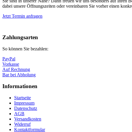
Sie sind in unserer Nähe? Dann freuen wir uns besonders auf Ihren B
dabei unsere Öffnungszeiten oder vereinbaren Sie vorher einen konkr
Jetzt Termin anfragen
Nach
oben
Zahlungsarten
So können Sie bezahlen:
PayPal
Vorkasse
Auf Rechnung
Bar bei Abholung
Informationen
Startseite
Impressum
Datenschutz
AGB
Versandkosten
Widerruf
Kontaktformular