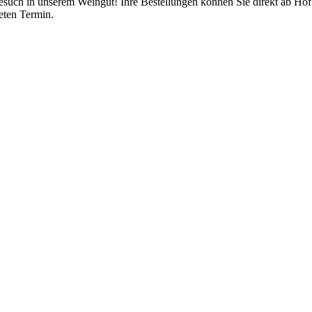
esuch in unserem Weingut! Ihre Bestellungen können Sie direkt ab Hof 
eten Termin.